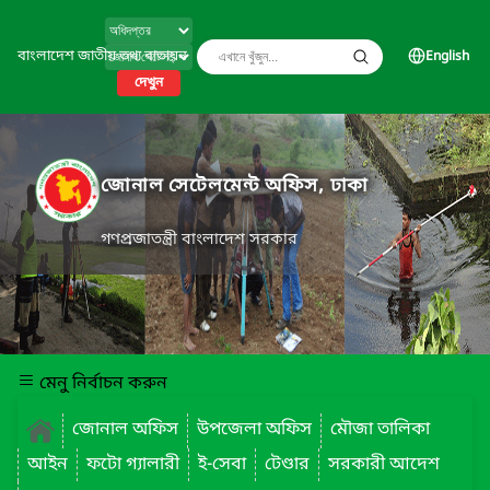
বাংলাদেশ জাতীয় তথ্য বাতায়ন
English
দেখুন
জোনাল সেটেলমেন্ট অফিস, ঢাকা
গণপ্রজাতন্ত্রী বাংলাদেশ সরকার
মেনু নির্বাচন করুন
জোনাল অফিস
উপজেলা অফিস
মৌজা তালিকা
আইন
ফটো গ্যালারী
ই-সেবা
টেণ্ডার
সরকারী আদেশ