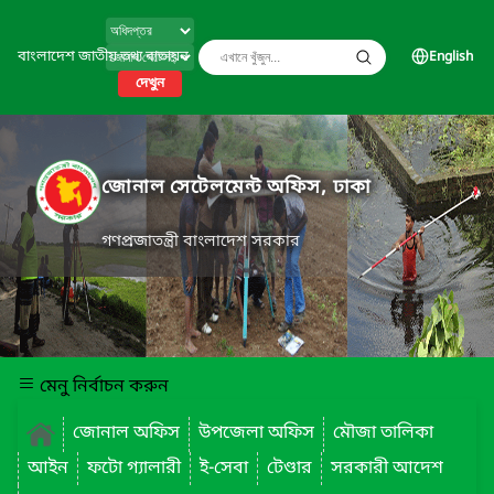
বাংলাদেশ জাতীয় তথ্য বাতায়ন
English
দেখুন
জোনাল সেটেলমেন্ট অফিস, ঢাকা
গণপ্রজাতন্ত্রী বাংলাদেশ সরকার
মেনু নির্বাচন করুন
জোনাল অফিস
উপজেলা অফিস
মৌজা তালিকা
আইন
ফটো গ্যালারী
ই-সেবা
টেণ্ডার
সরকারী আদেশ